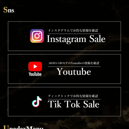
S
ns
U
nederMenu