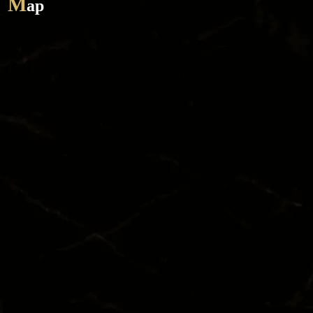
M
ap
TOP
SYSTEM
CAST
STORY
DIARY
RECRUIT
STORE
CORAM
TEL / 092-281-7788