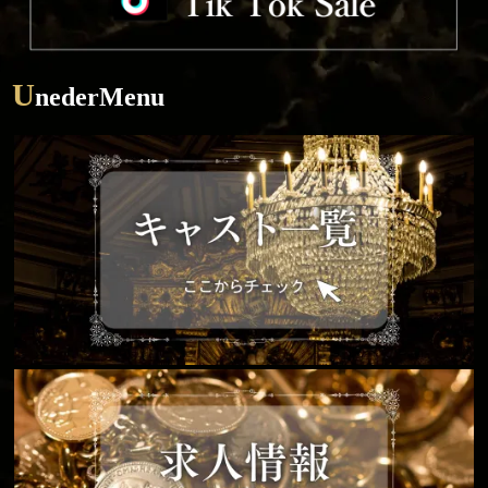
U
nederMenu