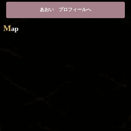
あおい プロフィールへ
M
ap
TOP
SYSTEM
CAST
STORY
DIARY
RECRUIT
STORE
CORAM
TEL / 092-281-7788