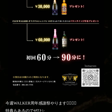
今週WALKER周年感謝祭やります🧚‍♀️🧚‍♀️
特典もあるのでぜひ✨