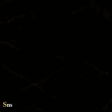
TOP
SYSTEM
CAST
STORY
DIARY
RECRUIT
STORE
CORAM
TEL / 092-281-7788
S
ns