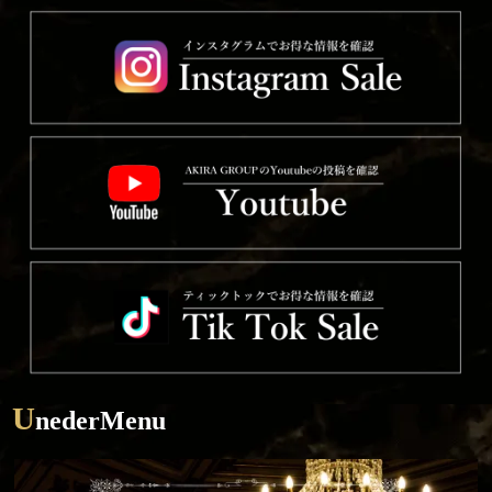
U
nederMenu