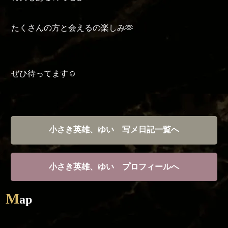
たくさんの方と会えるの楽しみ🫶
ぜひ待ってます☺️
小さき英雄、ゆい 写メ日記一覧へ
小さき英雄、ゆい プロフィールへ
M
ap